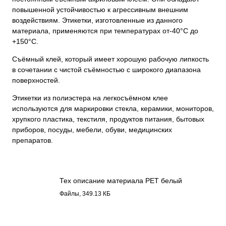
повышенной устойчивостью к агрессивным внешним
воздействиям. Этикетки, изготовленные из данного
материала, применяются при температурах от-40°С до
+150°С.
Съёмный клей, который имеет хорошую рабочую липкость
в сочетании с чистой съёмностью с широкого диапазона
поверхностей.
Этикетки из полиэстера на легкосъёмном клее
используются для маркировки стекла, керамики, мониторов,
хрупкого пластика, текстиля, продуктов питания, бытовых
приборов, посуды, мебели, обуви, медицинских
препаратов.
Тех описание материала PET белый
легкосъемный клей 16312.pdf
Файлы, 349.13 КБ