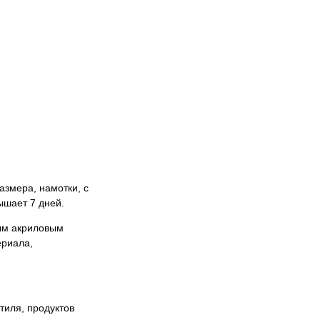
азмера, намотки, с
ышает 7 дней.
ным акриловым
ериала,
тиля, продуктов