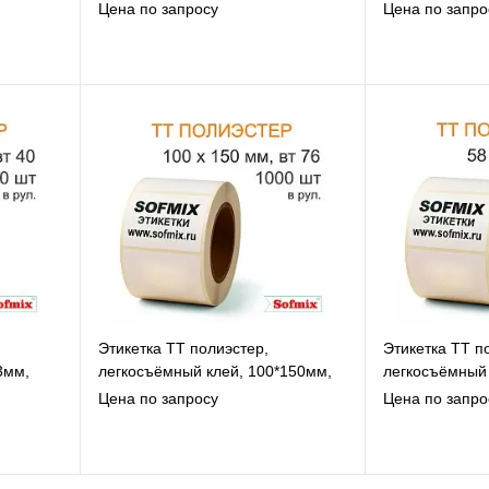
18мм, 1000 в рул, вт40, 16312
1000 в рул, вт
Цена по запросу
Цена по запро
В избранное
В
К сравнению
К
Под заказ
Этикетка ТТ полиэстер,
Этикетка ТТ п
3мм,
легкосъёмный клей, 100*150мм,
легкосъёмный 
1000 в рул, вт76, 16312
1000 в рул, вт
Цена по запросу
Цена по запро