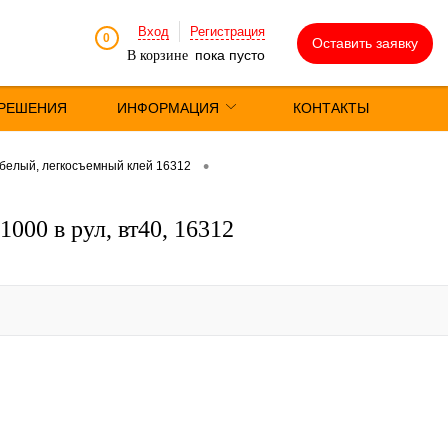
Вход
Регистрация
0
Оставить заявку
пока пусто
В корзине
РЕШЕНИЯ
ИНФОРМАЦИЯ
КОНТАКТЫ
•
 белый, легкосъемный клей 16312
000 в рул, вт40, 16312