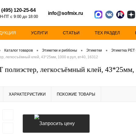
 (495) 120-25-64
info@sofmix.ru
Н-ПТ с 9:00 до 18:00
ДУКЦИЯ
УСЛУГИ
СТАТЬИ
ТЕХ РАЗДЕЛ
•
•
•
•
Каталог товаров
Этикетки и риббоны
Этикетки
Этикетка PET
р, легкосъёмный клей, 43*25мм, 1000 в рул, вт40, 16312
 полиэстер, легкосъёмный клей, 43*25мм, 1
ХАРАКТЕРИСТИКИ
ПОХОЖИЕ ТОВАРЫ