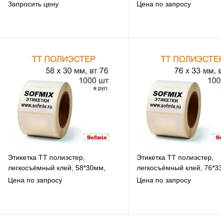
1000 в рул, вт76, 16312
500 в рул, вт40, 16312
Запросить цену
Цена по запросу
В избранное
В избранное
К сравнению
К сравнению
Под заказ
Под заказ
Этикетка ТТ полиэстер,
Этикетка ТТ полиэстер,
легкосъёмный клей, 58*30мм,
легкосъёмный клей, 76*3
1000 в рул, вт76, 16312
1000 в рул, вт40, 16312
Цена по запросу
Цена по запросу