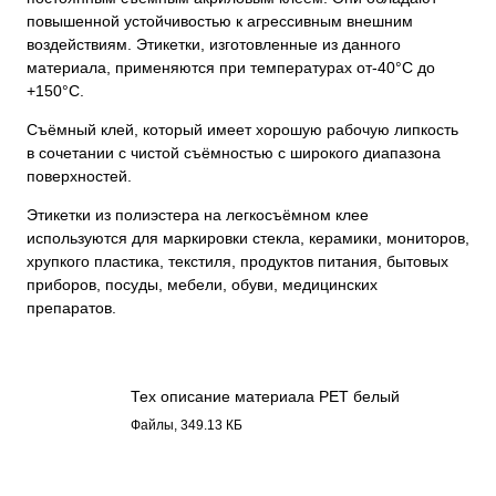
повышенной устойчивостью к агрессивным внешним
воздействиям. Этикетки, изготовленные из данного
материала, применяются при температурах от-40°С до
+150°С.
Съёмный клей, который имеет хорошую рабочую липкость
в сочетании с чистой съёмностью с широкого диапазона
поверхностей.
Этикетки из полиэстера на легкосъёмном клее
используются для маркировки стекла, керамики, мониторов,
хрупкого пластика, текстиля, продуктов питания, бытовых
приборов, посуды, мебели, обуви, медицинских
препаратов.
Тех описание материала PET белый
легкосъемный клей 16312.pdf
Файлы, 349.13 КБ