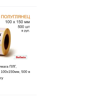
 избранное
 сравнению
Под заказ
умага ПЛГ,
 100х150мм, 500 в
15
су
 избранное
 сравнению