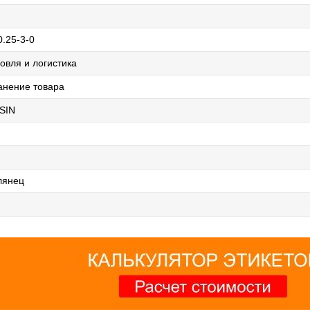
0.25-3-0
овля и логистика
анение товара
SIN
лянец