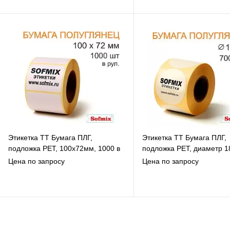
В избранное
В избранное
К сравнению
К сравнению
Под заказ
Под заказ
Этикетка ТТ Бумага ПЛГ,
Этикетка ТТ Бумага ПЛГ,
подложка РЕТ, 100х72мм, 1000 в
подложка РЕТ, диаметр 1
рул, вт40, 13115
7000 в рул, вт76, 13115
Цена по запросу
Цена по запросу
В избранное
В избранное
К сравнению
К сравнению