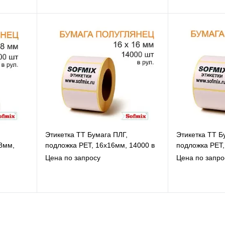
В избранное
В
К сравнению
К
Под заказ
Этикетка ТТ Бумага ПЛГ,
Этикетка ТТ Б
8мм,
подложка РЕТ, 16х16мм, 14000 в
подложка РЕТ,
рул, вт76, 13115
рул, вт40, 131
Цена по запросу
Цена по запро
В избранное
В
К сравнению
К