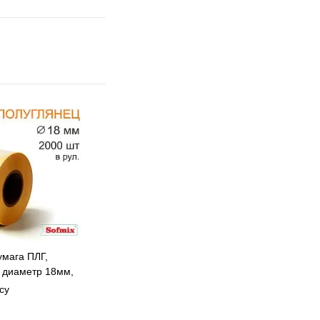
умага ПЛГ,
 диаметр 18мм,
40, 13115
су