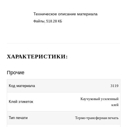
Техническое описание материала
Бумага полуглянец , каучуковый клей
Файлы, 518.28 КБ
3119.pdf
ХАРАКТЕРИСТИКИ:
Прочие
Код материала
3119
Каучуковый усиленный
Клей этикеток
клей
Тип печати
Термо-трансферная печать